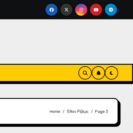
α Μπόνους Σύνδεσης στο Yu-Gi-Oh! Duel Links: Δομή ανταμοι
Home
Έθαν Ρίβερς
Page 3