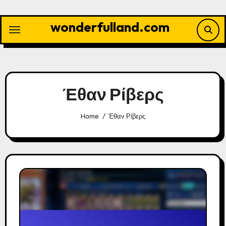
Skip
to
wonderfulland.com
content
Έθαν Ρίβερς
Home
Έθαν Ρίβερς