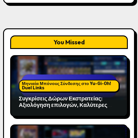
You Missed
Μηνιαία Μπόνους Σύνδεσης στο Yu-Gi-Oh!
Duel Links
Συγκρίσεις Δώρων Εκστρατείας:
Αξιολόγηση επιλογών, Καλύτερες
επιλογές, Αγαπημένα της κοινότητας