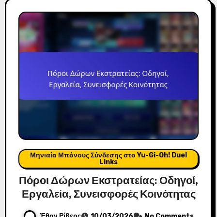
Μηνιαία Μπόνους Σύνδεσης στο Yu-Gi-Oh! Duel
Links
Πόροι Δώρων Εκστρατείας: Οδηγοί,
Εργαλεία, Συνεισφορές Κοινότητας
Έθαν Ρίβερς
10/03/2026
No Comments