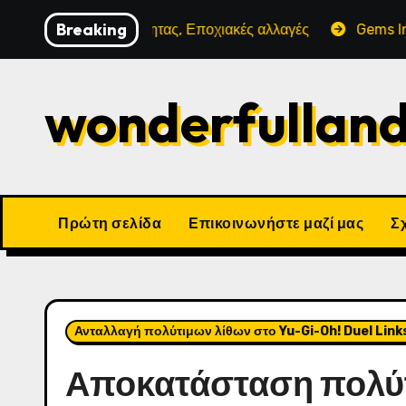
Skip
Breaking
ραση Κοινότητας, Εποχιακές αλλαγές
Gems Insights: Σχ
to
content
wonderfullan
Πρώτη σελίδα
Επικοινωνήστε μαζί μας
Σχ
Ανταλλαγή πολύτιμων λίθων στο Yu-Gi-Oh! Duel Link
Αποκατάσταση πολύ