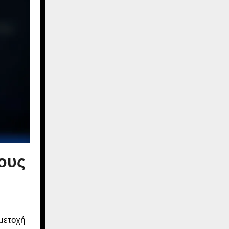
θους
μμετοχή