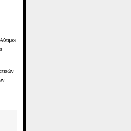
ολύτιμοι
ι
ατειών
ων