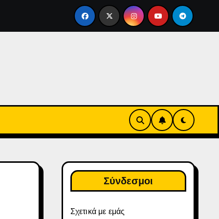
νιαία Μπόνους Σύνδεσης στο Yu-Gi-Oh! Duel Links: Δομή αντ
Σύνδεσμοι
Σχετικά με εμάς