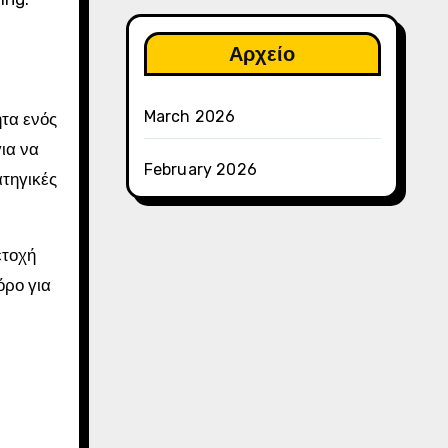
Αρχείο
March 2026
ητα ενός
ια να
February 2026
ατηγικές
ετοχή
όρο για