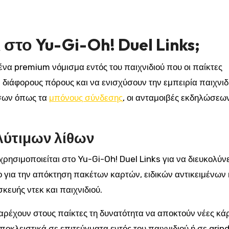
ι στο Yu-Gi-Oh! Duel Links;
ι ένα premium νόμισμα εντός του παιχνιδιού που οι παίκτες
διάφορους πόρους και να ενισχύσουν την εμπειρία παιχνιδ
σων όπως τα
μπόνους σύνδεσης
, οι ανταμοιβές εκδηλώσεων
λύτιμων λίθων
 χρησιμοποιείται στο Yu-Gi-Oh! Duel Links για να διευκολύνει
ο για την απόκτηση πακέτων καρτών, ειδικών αντικειμένων 
ευής ντεκ και παιχνιδιού.
αρέχουν στους παίκτες τη δυνατότητα να αποκτούν νέες κάρ
ποκλειστικά σε επιτεύγματα εντός του παιχνιδιού ή σε grind