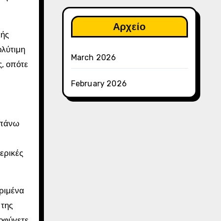
Αρχείο
λής
ολύτιμη
March 2026
ς, οπότε
February 2026
 πάνω
ερικές
κριμένα
 της
οφύγετε