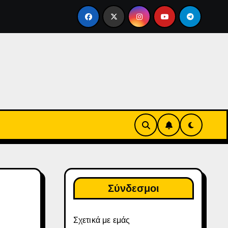
ηνιαία Μπόνους Σύνδεσης στο Yu-Gi-Oh! Duel Links: Δομή αν
Σύνδεσμοι
Σχετικά με εμάς