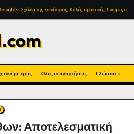
όλια της κοινότητας, Καλές πρακτικές, Γνώμες ειδικών
Μ
d.com
ετικά με εμάς
Όλες οι αναρτήσεις
Γλώσσα
s
θων: Αποτελεσματική