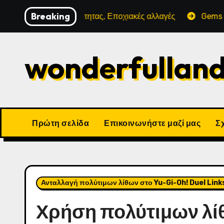
Skip
Breaking
ραση Κοινότητας, Εποχιακές αλλαγές
Gems Insights: Σχ
to
content
wonderfullan
Πρώτη σελίδα
Επικοινωνήστε μαζί μας
Σχ
Ανταλλαγή πολύτιμων λίθων στο Yu-Gi-Oh! Duel Link
Χρήση πολύτιμων λί