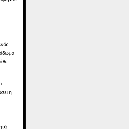
ενός
λείδωμα
κάθε
α
σει η
ητά