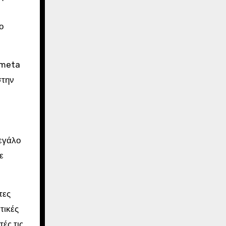
ο
 meta
στην
εγάλο
ε
τες
τικές
ές τις