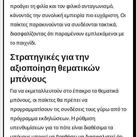
προάγει τη φιλία και τον φιλικό ανταγωνισμό,
κάνοντάς την συνολική εμπειρία πιο ευχάριστη. Οι
παίκτες παρακινούνται να συνδέονται τακτικά,
διασφαλίζοντας ότι παραμένουν εμπλεκόμενοι με
το παιχνίδι.
Στρατηγικές για την
αξιοποίηση θεματικών
μπόνους
Για να εκμεταλλευτούν στο έπακρο τα θεματικά
μπόνους, οι παίκτες θα πρέπει να
προγραμματίσουν τις συνδέσεις τους γύρω από το
πρόγραμμα εκδηλώσεων. Η ρύθμιση
υπενθυμίσεων για το πότε είναι διαθέσιμα τα
μπόνους μπορεί να βοηθήσει να διασφαλιστεί ότι