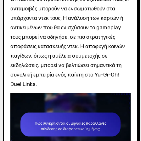
ανταμοιβές μπορούν να ενσωματωθούν στα
υπάρχοντα ντεκ τους. Η ανάλυση των καρτών ή
αντικειμένων που θα ενισχύσουν το gameplay
τους μπορεί να οδηγήσει σε πιο στρατηγικές
αποφάσεις κατασκευής ντεκ. Η αποφυγή κοινών
παγίδων, όπως η αμέλεια συμμετοχής σε
εκδηλώσεις, μπορεί να βελτιώσει σημαντικά τη
συνολική εμπειρία ενός παίκτη στο Yu-Gi-Oh!
Duel Links.