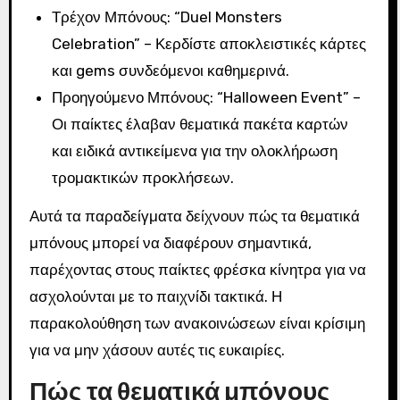
Τρέχον Μπόνους: “Duel Monsters
Celebration” – Κερδίστε αποκλειστικές κάρτες
και gems συνδεόμενοι καθημερινά.
Προηγούμενο Μπόνους: “Halloween Event” –
Οι παίκτες έλαβαν θεματικά πακέτα καρτών
και ειδικά αντικείμενα για την ολοκλήρωση
τρομακτικών προκλήσεων.
Αυτά τα παραδείγματα δείχνουν πώς τα θεματικά
μπόνους μπορεί να διαφέρουν σημαντικά,
παρέχοντας στους παίκτες φρέσκα κίνητρα για να
ασχολούνται με το παιχνίδι τακτικά. Η
παρακολούθηση των ανακοινώσεων είναι κρίσιμη
για να μην χάσουν αυτές τις ευκαιρίες.
Πώς τα θεματικά μπόνους