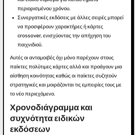
περιορισμένου χρόνου.
Συνεργατικές εκδόσεις με άλλες σειρές μπορεί
να προσφέρουν χαρακτήρες ή κάρτες
crossover, ενισχύοντας την απήχηση του
παιχνιδιού.
Αυτές οι ανταμοιβές όχι μόνο παρέχουν στους
παίκτες πολύτιμες κάρτες αλλά και προάγουν μια
αίσθηση κοινότητας καθώς οι παίκτες συζητούν
στρατηγικές και μοιράζονται τις εμπειρίες τους με
το νέο περιεχόμενο.
Χρονοδιάγραμμα και
συχνότητα ειδικών
εκδόσεων