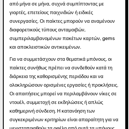
από μήνα σε μήνα, συχνά συμπίπτοντας με
γιορτές, επετείους παιχνιδιών ή ειδικές
συνεργασίες. Οι παίκτες μπορούν να αναμένουν
διαφορετικούς τύπους ανταμοιβών,
συμπεριλαμβανομένων πακέτων καρτών, gems
και αποκλειστικών αντικειμένων.
Για να συμμετάσχουν στα θεματικά μπόνους, οι
παίκτες συνήθως πρέπει να συνδεθούν κατά τη
διάρκεια της καθορισμένης περιόδου και να
ολοκληρώσουν ορισμένες εργασίες ή προκλήσεις.
Οι απαιτήσεις μπορεί να περιλαμβάνουν νίκες σε
ντουέλ, συμμετοχή σε εκδηλώσεις ή απλώς
καθημερινή σύνδεση. Η κατανόηση των
συγκεκριμένων κριτηρίων είναι απαραίτητη για να
μεγιστοποιηθούν τα οφέλη από αυτά τα μπόνους.