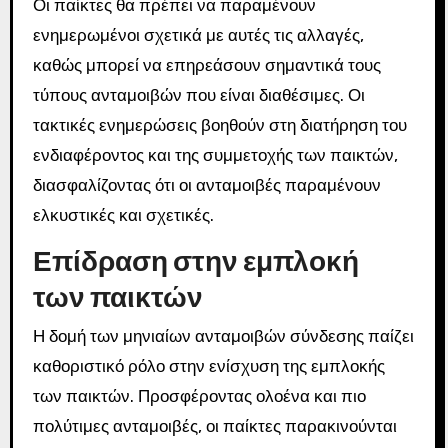
Οι παίκτες θα πρέπει να παραμένουν
ενημερωμένοι σχετικά με αυτές τις αλλαγές,
καθώς μπορεί να επηρεάσουν σημαντικά τους
τύπους ανταμοιβών που είναι διαθέσιμες. Οι
τακτικές ενημερώσεις βοηθούν στη διατήρηση του
ενδιαφέροντος και της συμμετοχής των παικτών,
διασφαλίζοντας ότι οι ανταμοιβές παραμένουν
ελκυστικές και σχετικές.
Επίδραση στην εμπλοκή
των παικτών
Η δομή των μηνιαίων ανταμοιβών σύνδεσης παίζει
καθοριστικό ρόλο στην ενίσχυση της εμπλοκής
των παικτών. Προσφέροντας ολοένα και πιο
πολύτιμες ανταμοιβές, οι παίκτες παρακινούνται