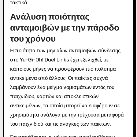
τακτικά.
Ανάλυση ποιότητας
ανταμοιβών με την πάροδο
του χρόνου
Η ποιότητα των μηνιαίων ανταμοιβών σύνδεσης
στο Yu-Gi-Oh! Duel Links έχει εξελιχθεί, με
κάποιους μήνες να προσφέρουν πιο πολύτιμα
αντικείμενα από άλλους. Οι παίκτες συχνά
λαμβάνουν ένα μείγμα νομισμάτων εντός του
παιχνιδιού, καρτών και αποκλειστικών
αντικειμένων, τα οποία μπορεί να διαφέρουν σε
χρησιμότητα ανάλογα με την τρέχουσα μεταφορά
του παιχνιδιού και τις ανάγκες των παικτών.
Για παράδειγμα, οι μήνες που περιλαμβάνουν