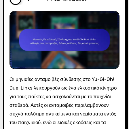
Οι μηνιαίες ανταμοιβές σύνδεσης στο Yu-Gi-Oh!
Duel Links λειτουργούν ως ένα ελκυστικό κίνητρο
για τους παίκτες να ασχολούνται με το παιχνίδι
σταθερά. Αυτές οι ανταμοιβές περιλαμβάνουν
συχνά πολύτιμα αντικείμενα και νομίσματα εντός
του παιχνιδιού, ενώ οι ειδικές εκδόσεις και τα