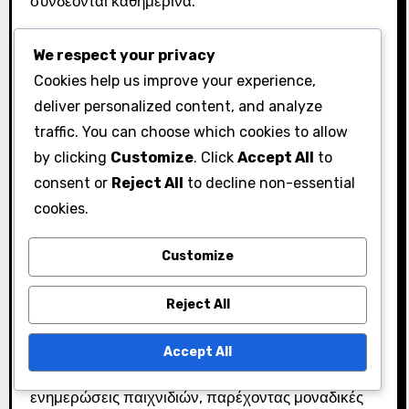
συνδέονται καθημερινά.
Η παρακολούθηση αυτών των τάσεων μπορεί να
We respect your privacy
παρέχει πληροφορίες σχετικά με τη συμπεριφορά
Cookies help us improve your experience,
και τις προτιμήσεις των παικτών, επιτρέποντας
deliver personalized content, and analyze
στους προγραμματιστές να προσαρμόσουν τις
traffic. You can choose which cookies to allow
μελλοντικές ανταμοιβές για να διατηρήσουν υψηλά
by clicking
Customize
. Click
Accept All
to
επίπεδα εμπλοκής.
consent or
Reject All
to decline non-essential
cookies.
Τάσεις στις προσφορές
ανταμοιβών
Customize
Τα τελευταία χρόνια, οι τάσεις στις προσφορές
Reject All
ανταμοιβών έχουν στραφεί προς πιο θεματικά και
εκδηλωσιακά μπόνους. Οι ειδικές εκδόσεις συχνά
Accept All
συμπίπτουν με επετείους ή σημαντικές
ενημερώσεις παιχνιδιών, παρέχοντας μοναδικές