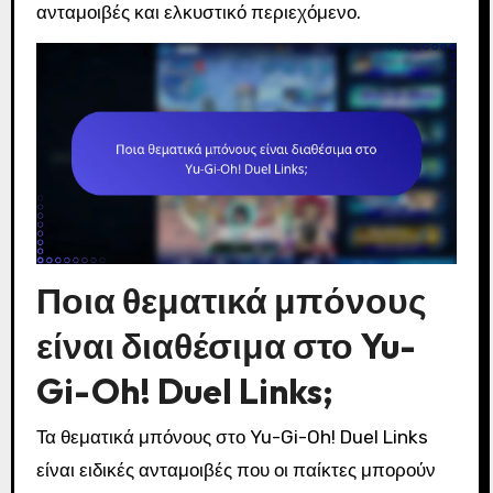
ανταμοιβές και ελκυστικό περιεχόμενο.
Ποια θεματικά μπόνους
είναι διαθέσιμα στο Yu-
Gi-Oh! Duel Links;
Τα θεματικά μπόνους στο Yu-Gi-Oh! Duel Links
είναι ειδικές ανταμοιβές που οι παίκτες μπορούν