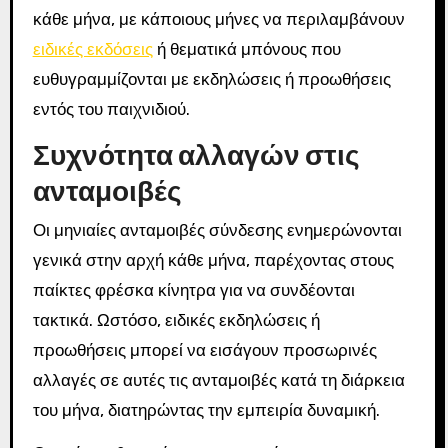
κάθε μήνα, με κάποιους μήνες να περιλαμβάνουν
ειδικές εκδόσεις
ή θεματικά μπόνους που
ευθυγραμμίζονται με εκδηλώσεις ή προωθήσεις
εντός του παιχνιδιού.
Συχνότητα αλλαγών στις
ανταμοιβές
Οι μηνιαίες ανταμοιβές σύνδεσης ενημερώνονται
γενικά στην αρχή κάθε μήνα, παρέχοντας στους
παίκτες φρέσκα κίνητρα για να συνδέονται
τακτικά. Ωστόσο, ειδικές εκδηλώσεις ή
προωθήσεις μπορεί να εισάγουν προσωρινές
αλλαγές σε αυτές τις ανταμοιβές κατά τη διάρκεια
του μήνα, διατηρώντας την εμπειρία δυναμική.