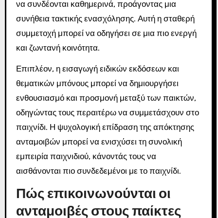
να συνδέονται καθημερινά, προάγοντας μια
συνήθεια τακτικής ενασχόλησης. Αυτή η σταθερή
συμμετοχή μπορεί να οδηγήσει σε μια πιο ενεργή
και ζωντανή κοινότητα.
Επιπλέον, η εισαγωγή ειδικών εκδόσεων και
θεματικών μπόνους μπορεί να δημιουργήσει
ενθουσιασμό και προσμονή μεταξύ των παικτών,
οδηγώντας τους περαιτέρω να συμμετάσχουν στο
παιχνίδι. Η ψυχολογική επίδραση της απόκτησης
ανταμοιβών μπορεί να ενισχύσει τη συνολική
εμπειρία παιχνιδιού, κάνοντάς τους να
αισθάνονται πιο συνδεδεμένοι με το παιχνίδι.
Πώς επικοινωνούνται οι
ανταμοιβές στους παίκτες