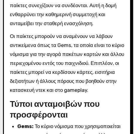
παίκτες συνεχίζουν να συνδέονται. Αυτή η δομή
ενθαρρύνει την καθημερινή συμμετοχή και
ανταμείβει την σταθερή ενασχόληση.
Οι παίκτες μπορούν να αναμένουν να λάβουν
αντικείμενα όπως τα Gems, τα οποία είναι το κύριο
νόμισμα για την αγορά πακέτων καρτών και άλλου
περιεχομένου εντός του παιχνιδιού. Επιπλέον, οι
παίκτες μπορεί να κερδίσουν κάρτες, εισιτήρια
δεξιοτήτων ή άλλους πόρους που βοηθούν στην
κατασκευή ντεκ και στο gameplay.
Τύποι ανταμοιβών που
προσφέρονται
Gems:
Το κύριο νόμισμα που χρησιμοποιείται