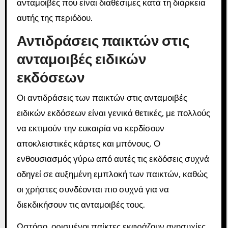
ανταμοιβές που είναι διαθέσιμες κατά τη διάρκεια
αυτής της περιόδου.
Αντιδράσεις παικτών στις
ανταμοιβές ειδικών
εκδόσεων
Οι αντιδράσεις των παικτών στις ανταμοιβές
ειδικών εκδόσεων είναι γενικά θετικές, με πολλούς
να εκτιμούν την ευκαιρία να κερδίσουν
αποκλειστικές κάρτες και μπόνους. Ο
ενθουσιασμός γύρω από αυτές τις εκδόσεις συχνά
οδηγεί σε αυξημένη εμπλοκή των παικτών, καθώς
οι χρήστες συνδέονται πιο συχνά για να
διεκδικήσουν τις ανταμοιβές τους.
Ωστόσο, ορισμένοι παίκτες εκφράζουν ανησυχίες