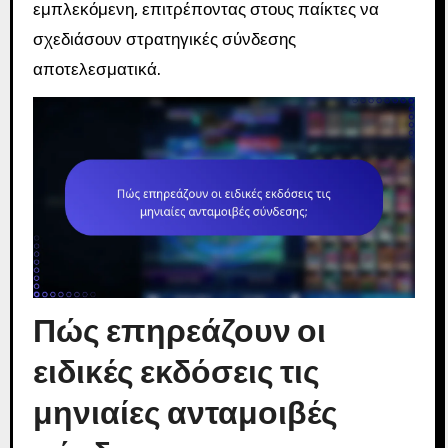
εμπλεκόμενη, επιτρέποντας στους παίκτες να
σχεδιάσουν στρατηγικές σύνδεσης
αποτελεσματικά.
Πώς επηρεάζουν οι
ειδικές εκδόσεις τις
μηνιαίες ανταμοιβές