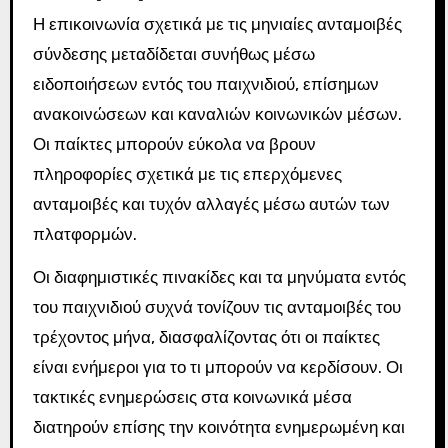
Η επικοινωνία σχετικά με τις μηνιαίες ανταμοιβές
σύνδεσης μεταδίδεται συνήθως μέσω
ειδοποιήσεων εντός του παιχνιδιού, επίσημων
ανακοινώσεων και καναλιών κοινωνικών μέσων.
Οι παίκτες μπορούν εύκολα να βρουν
πληροφορίες σχετικά με τις επερχόμενες
ανταμοιβές και τυχόν αλλαγές μέσω αυτών των
πλατφορμών.
Οι διαφημιστικές πινακίδες και τα μηνύματα εντός
του παιχνιδιού συχνά τονίζουν τις ανταμοιβές του
τρέχοντος μήνα, διασφαλίζοντας ότι οι παίκτες
είναι ενήμεροι για το τι μπορούν να κερδίσουν. Οι
τακτικές ενημερώσεις στα κοινωνικά μέσα
διατηρούν επίσης την κοινότητα ενημερωμένη και