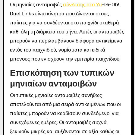
Οι μηνιαίες ανταμοιβές
σύνδεσης στο Yu
-Gi-Oh!
Duel Links είναι κίνητρα που δίνονται στους
παίκτες για να συνδέονται στο παιχνίδι σταθερά
καθ’ όλη τη διάρκεια του μήνα. Αυτές οι ανταμοιβές
μπορούν να περιλαμβάνουν διάφορα αντικείμενα
εντός του παιχνιδιού, νομίσματα και ειδικά
μπόνους που ενισχύουν την εμπειρία παιχνιδιού.
Επισκόπηση των τυπικών
μηνιαίων ανταμοιβών
Οι τυπικές μηνιαίες ανταμοιβές συνήθως
αποτελούνται από μια σειρά αντικειμένων που οι
παίκτες μπορούν να κερδίσουν συνδεόμενοι για
συνεχόμενες ημέρες. Οι ανταμοιβές συχνά
ξεκινούν μικρές και αυξάνονται σε αξία καθώς οι